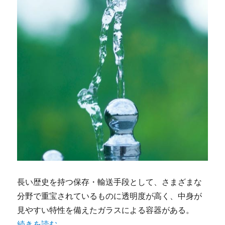
長い歴史を持つ保存・輸送手段として、さまざまな
分野で重宝されているものに透明度が高く、中身が
見やすい特性を備えたガラスによる容器がある。
“ガラス容器で実現する安心安全と効率化業務用現場で再評
続きを読む