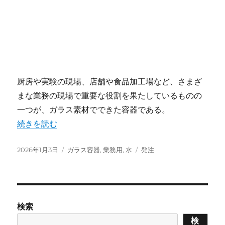
厨房や実験の現場、店舗や食品加工場など、さまざ
まな業務の現場で重要な役割を果たしているものの
一つが、ガラス素材でできた容器である。
“業務現場の効率化と安全を支えるガラス容器選定と最新管
続きを読む
投
カ
タ
2026年1月3日
ガラス容器
,
業務用
,
水
発注
稿
テ
グ
日:
ゴ
リ
ー
検索
検