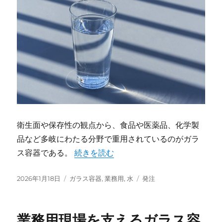
衛生面や保存性の観点から、食品や医薬品、化学製
品など多岐にわたる分野で重用されているのがガラ
“業務用ガラス容器の進化と発注現場が求
ス容器である。
続きを読む
投
カ
タ
2026年1月18日
ガラス容器
,
業務用
,
水
発注
稿
テ
グ
日:
ゴ
リ
業務用現場を支えるガラス容
ー