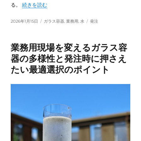
“業務用現場を支えるガラス容器の実用性と選定ポイ
る。
続きを読む
投
カ
タ
2026年1月15日
ガラス容器
,
業務用
,
水
発注
稿
テ
グ
日:
ゴ
リ
業務用現場を変えるガラス容
ー
器の多様性と発注時に押さえ
たい最適選択のポイント