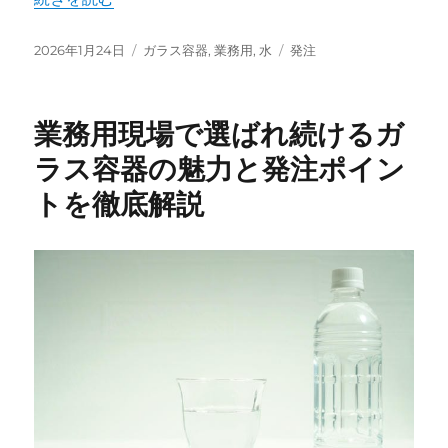
投
カ
タ
2026年1月24日
ガラス容器
,
業務用
,
水
発注
稿
テ
グ
日:
ゴ
リ
業務用現場で選ばれ続けるガ
ー
ラス容器の魅力と発注ポイン
トを徹底解説