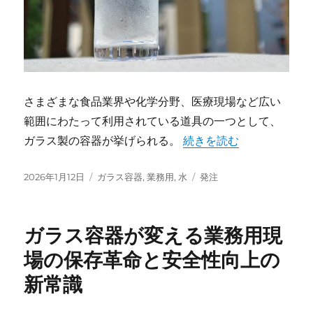
さまざまな食品業界や化学分野、医療現場など広い
範囲にわたって利用されている道具の一つとして、
“業務用現場を変えるガラ
ガラス製の容器が挙げられる。
続きを読む
投
カ
タ
2026年1月12日
ガラス容器
,
業務用
,
水
発注
稿
テ
グ
日:
ゴ
リ
ガラス容器が変える業務用現
ー
場の保存革命と安全性向上の
新常識