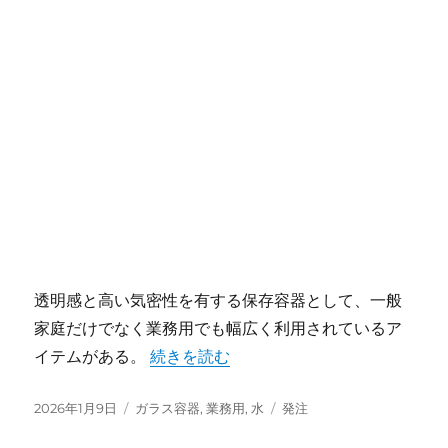
透明感と高い気密性を有する保存容器として、一般
家庭だけでなく業務用でも幅広く利用されているア
“ガラス容器が変える業務用現場の保存革
イテムがある。
続きを読む
投
カ
タ
2026年1月9日
ガラス容器
,
業務用
,
水
発注
稿
テ
グ