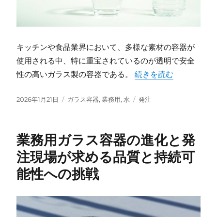
キッチンや食品業界において、多様な素材の容器が
使用される中、特に重宝されているのが透明で安全
“業務用現場で選ばれ続
性の高いガラス製の容器である。
続きを読む
投
カ
タ
2026年1月21日
ガラス容器
,
業務用
,
水
発注
稿
テ
グ
日:
ゴ
リ
業務用ガラス容器の進化と発
ー
注現場が求める品質と持続可
能性への挑戦