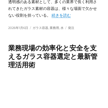
透明感のある素材として、多くの業界で長く利用さ
れてきたガラス素材の容器は、様々な場面で欠かせ
“業務用に求められる理想を叶え
ない役割を担っている。
続きを読む
投
カ
タ
2026年1月6日
ガラス容器
,
業務用
,
水
発注
稿
テ
グ
日:
ゴ
リ
業務現場の効率化と安全を支
ー
えるガラス容器選定と最新管
理活用術